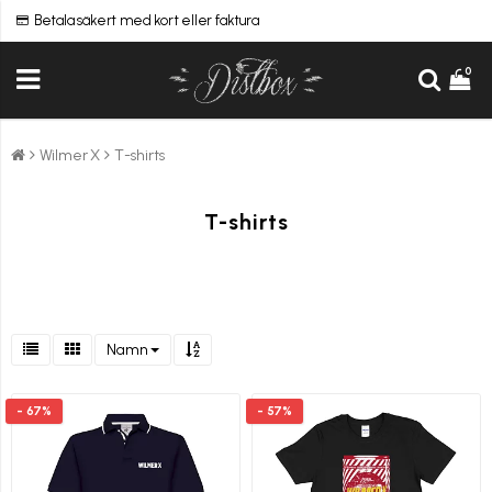
Betala säkert med kort eller faktura
0
Wilmer X
T-shirts
T-shirts
Namn
- 67%
- 57%