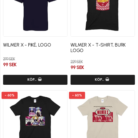
WILMER X - PIKÉ, LOGO
WILMER X - T-SHIRT, BURK
LOGO
299 SEK
229 SEK
99 SEK
99 SEK
KÖP…
KÖP…
- 60%
- 60%