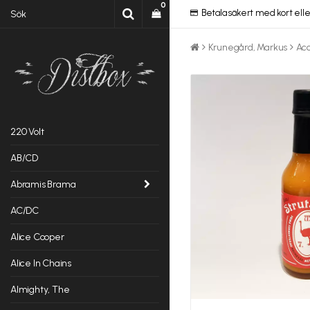
0
Betala säkert med kort elle
Krunegård, Markus
Ac
220 Volt
AB/CD
Abramis Brama
AC/DC
Alice Cooper
Alice In Chains
Almighty, The