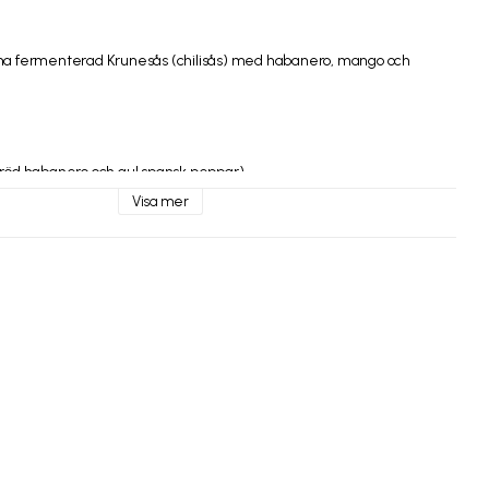
ima fermenterad Krunesås (chilisås) med habanero, mango och 
(röd habanero och gul spansk peppar)

Visa mer
l (askorbinsyra E300)

el (xantangummi E415)

i. Kan innehålla spår av sesam, soja och senap.

er ej struts, men den är god ändå!