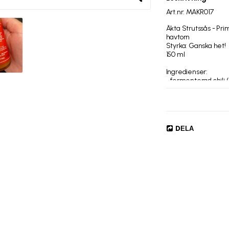
Art.nr: MAKR017
Äkta Strutssås - Pr
havtorn

Styrka: Ganska het!

150 ml

Ingredienser:

- fermenterad chili 
- mango

- havtorn

- vitvinsvinäger

- socker

- salt

DELA
- citronjuice

- vitlökspulver

- antioxidationsmede
- stabiliseringsmed
Vegansk och glutenfr
OBS! Såsen innehåll