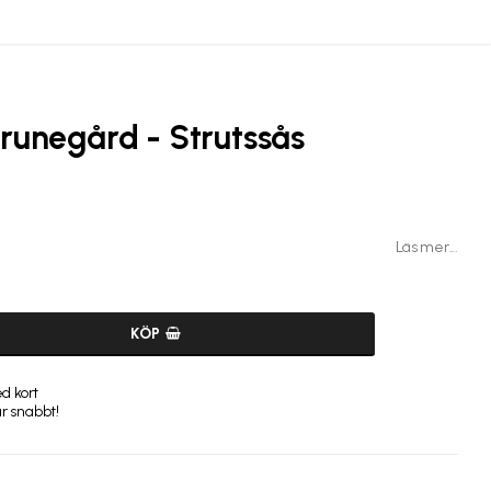
runegård - Strutssås
Läs mer...
KÖP
d kort
ar snabbt!