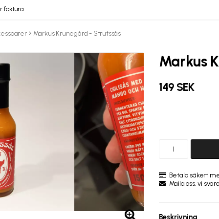
r faktura
cessoarer
Markus Krunegård - Strutssås
Markus K
149 SEK
Betala säkert me
Maila oss, vi svar
Beskrivning