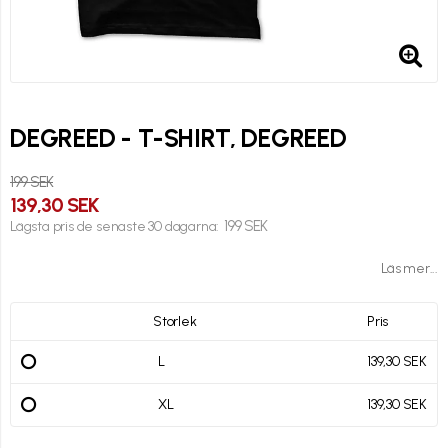
DEGREED - T-SHIRT, DEGREED
199 SEK
139,30 SEK
199 SEK
Lägsta pris de senaste 30 dagarna
Läs mer...
Storlek
Pris
L
139,30 SEK
XL
139,30 SEK