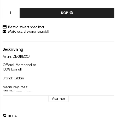
KÖP
Betala säkert med kort
Maila oss, vi svarar snabbt!
Beskrivning
Art.nr: DEGRE007
Officiell Merchandise

100% bomull

Brand: Gildan

Measure/Sizes:

(Width/Length) cm 

Small 46/71 

Visa mer
Medium 51/74 

Large 56/76 

XL 61/79 

XXL 66/82 

DELA