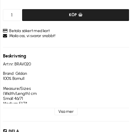
KÖP
Betala säkert med kort
Maila oss, vi svarar snabbt!
Beskrivning
Art.nr: BRAV020
Brand: Gildan

100% Bomull

Measure/Sizes:

(Width/Length) cm

Small 46/71

Medium 51/74

Large 56/76

Visa mer
XL 61/79

XXL 66/82

[Bring Me The Horizon - BRAV020]
DELA